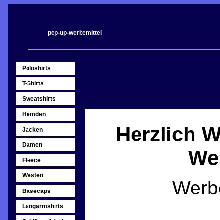
pep-up-werbemittel
Poloshirts
T-Shirts
Sweatshirts
Hemden
Herzlich 
Jacken
Damen
Wer
Fleece
Westen
Werbe
Basecaps
Langarmshirts