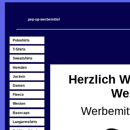
pep-up-werbemittel
Poloshirts
T-Shirts
Sweatshirts
Hemden
Herzlich 
Jacken
Damen
Wer
Fleece
Westen
Werbemit
Basecaps
Langarmshirts