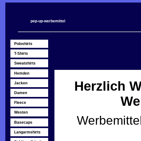
pep-up-werbemittel
Poloshirts
T-Shirts
Sweatshirts
Hemden
Herzlich 
Jacken
Damen
Wer
Fleece
Westen
Werbemitte
Basecaps
Langarmshirts