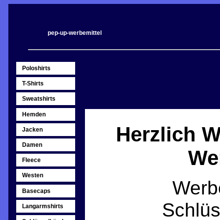
pep-up-werbemittel
Poloshirts
T-Shirts
Sweatshirts
Hemden
Herzlich 
Jacken
Damen
Wer
Fleece
Westen
Werbe
Basecaps
Schlüs
Langarmshirts