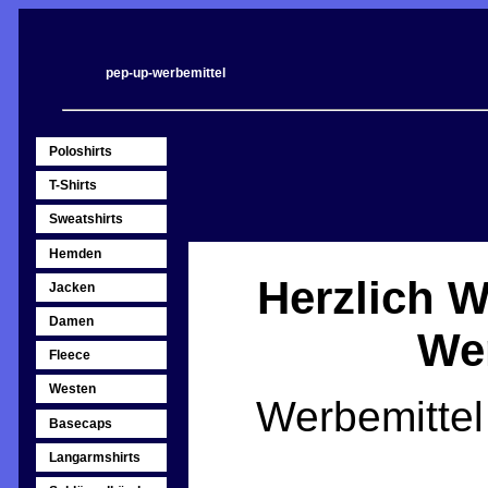
pep-up-werbemittel
Poloshirts
T-Shirts
Sweatshirts
Hemden
Herzlich 
Jacken
Damen
Wer
Fleece
Westen
Werbemitte
Basecaps
Langarmshirts