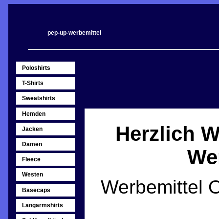
pep-up-werbemittel
Poloshirts
T-Shirts
Sweatshirts
Hemden
Herzlich 
Jacken
Damen
Wer
Fleece
Westen
Werbemittel O
Basecaps
Langarmshirts