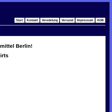
Start
Kontakt
Veredelung
Versand
Impressum
AGB
ittel Berlin!
irts