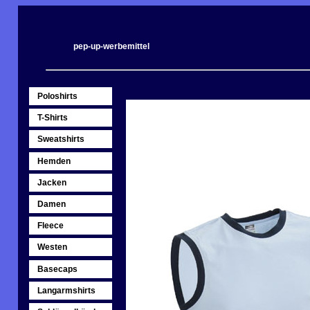
pep-up-werbemittel
Poloshirts
T-Shirts
Sweatshirts
Hemden
Jacken
Damen
Fleece
Westen
Basecaps
Langarmshirts