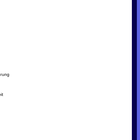
erung
it