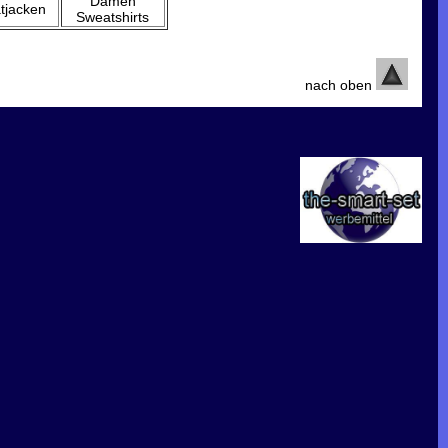
Damen
tjacken
Sweatshirts
nach oben