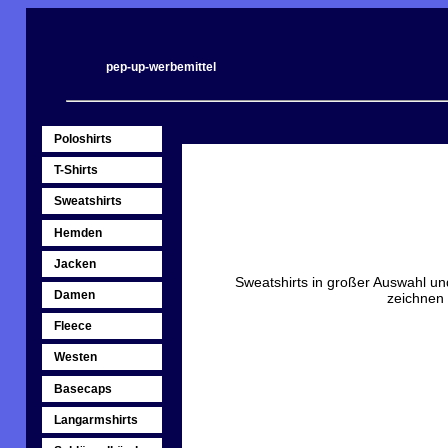
pep-up-werbemittel
Poloshirts
T-Shirts
Sweatshirts
Hemden
Jacken
Sweatshirts in großer Auswahl und
Damen
zeichnen 
Fleece
Westen
Basecaps
Langarmshirts