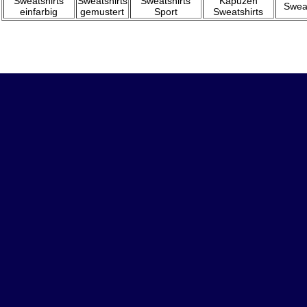
Sweatshirts
Sweatshirts
Sweatshirts
Kapuzen
Swea
einfarbig
gemustert
Sport
Sweatshirts